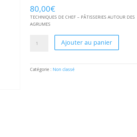
80,00
€
TECHNIQUES DE CHEF – PÂTISSERIES AUTOUR DES
AGRUMES
quantité
Ajouter au panier
de
TECHNIQUES
DE
CHEF
Catégorie :
Non classé
–
PÂTISSERIES
AUTOUR
DES
AGRUMES:
Ticket