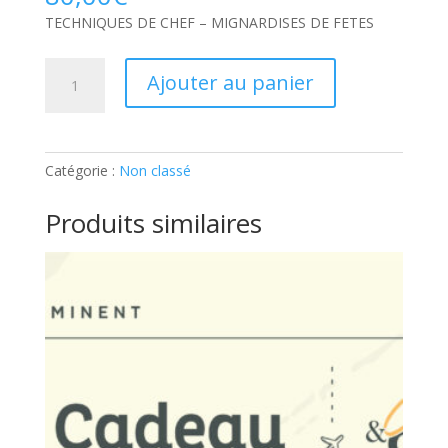
TECHNIQUES DE CHEF – MIGNARDISES DE FETES
quantité
Ajouter au panier
de
TECHNIQUES
DE
CHEF
Catégorie :
Non classé
–
MIGNARDISES
Produits similaires
DE
FETES:
Ticket