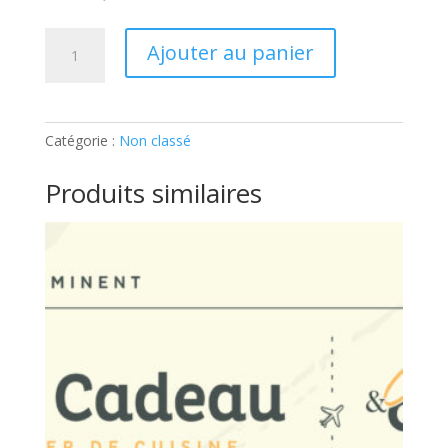
quantité
Ajouter au panier
de
TECHNIQUES
DE
CHEF
Catégorie :
Non classé
–
MENU
Produits similaires
DE
SAISON:
Ticket