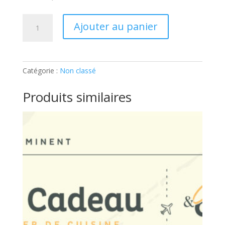
quantité
Ajouter au panier
de
TECHNIQUES
DE
CHEF
Catégorie :
Non classé
–
MENU
Produits similaires
DE
FÊTES:
Ticket