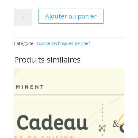
quantité
Ajouter au panier
de
TECHNIQUES
DE
CHEF
Catégorie :
cuisine-techniques-de-chef
–
LES
Produits similaires
TERRINES:
Ticket