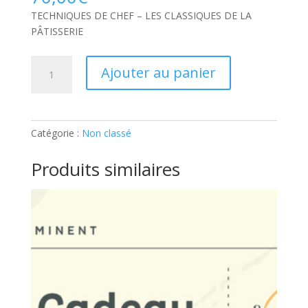
TECHNIQUES DE CHEF – LES CLASSIQUES DE LA
PÂTISSERIE
quantité
Ajouter au panier
de
TECHNIQUES
DE
CHEF
Catégorie :
Non classé
–
LES
Produits similaires
CLASSIQUES
DE
LA
PÂTISSERIE:
Ticket