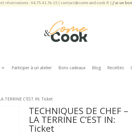
et réservations :
04.75.41.76.15
|
contact@come-and-cook.fr
|
J’ai un bo
Participer à un atelier
Bons cadeaux
Blog
Recettes
 TERRINE C’EST IN: Ticket
TECHNIQUES DE CHEF –
LA TERRINE C’EST IN:
Ticket