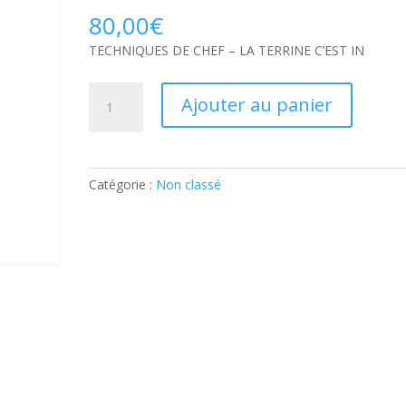
80,00
€
TECHNIQUES DE CHEF – LA TERRINE C’EST IN
quantité
Ajouter au panier
de
TECHNIQUES
DE
CHEF
Catégorie :
Non classé
–
LA
TERRINE
C’EST
IN:
Ticket