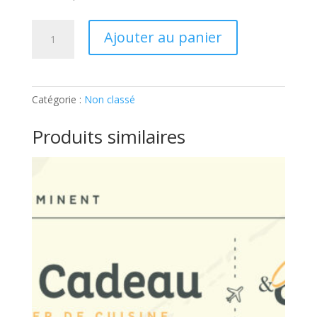
quantité
Ajouter au panier
de
TECHNIQUES
DE
CHEF
Catégorie :
Non classé
–
BISTRO
Produits similaires
CHIC:
Ticket