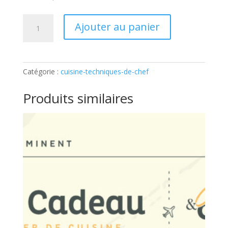
quantité
Ajouter au panier
de
TECHNIQUES
DE
CHEF
Catégorie :
cuisine-techniques-de-chef
–
100%
Produits similaires
POISSONS:
Ticket