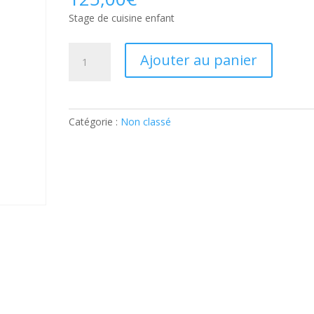
Stage de cuisine enfant
quantité
Ajouter au panier
de
Stage
de
cuisine
Catégorie :
Non classé
enfant:
Ticket