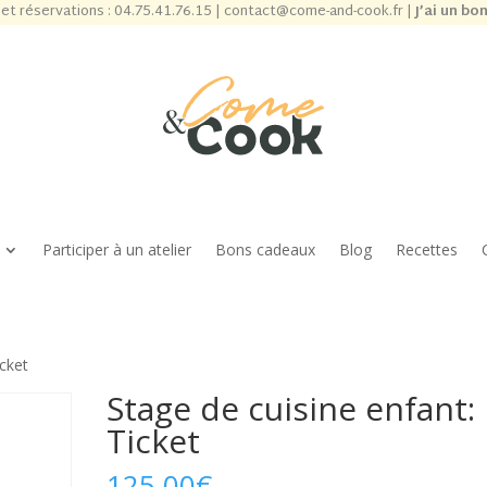
et réservations :
04.75.41.76.15
|
contact@come-and-cook.fr
|
J’ai un bo
Participer à un atelier
Bons cadeaux
Blog
Recettes
icket
Stage de cuisine enfant:
Ticket
125,00
€