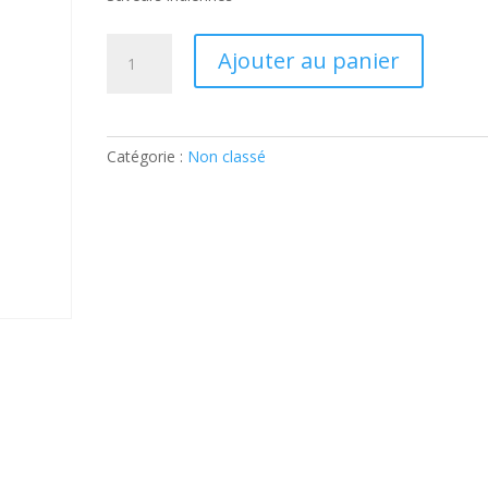
quantité
Ajouter au panier
de
Saveurs
indiennes:
Ticket
Catégorie :
Non classé