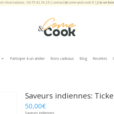
et réservations :
04.75.41.76.15
|
contact@come-and-cook.fr
|
J’ai un bo
Participer à un atelier
Bons cadeaux
Blog
Recettes
Saveurs indiennes: Ticke
50,00
€
Saveurs indiennes