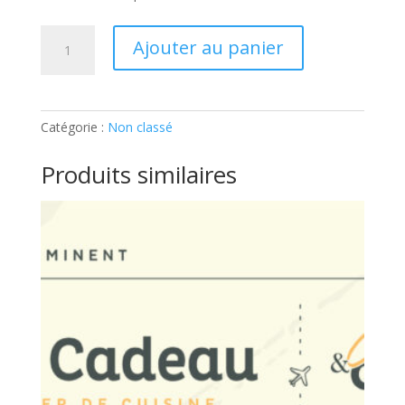
quantité
Ajouter au panier
de
Pendant
ce
temps
Catégorie :
Non classé
là,
aux
Produits similaires
Caraïbes:
Ticket