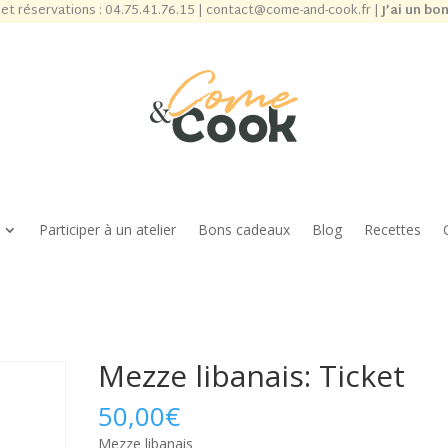
et réservations :
04.75.41.76.15
|
contact@come-and-cook.fr
|
J’ai un bo
Participer à un atelier
Bons cadeaux
Blog
Recettes
Mezze libanais: Ticket
50,00
€
Mezze libanais