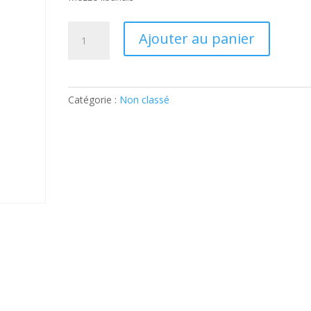
quantité
Ajouter au panier
de
Mezze
libanais:
Ticket
Catégorie :
Non classé