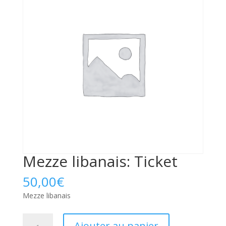
Mezze libanais: Ticket
50,00
€
Mezze libanais
quantité
Ajouter au panier