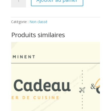
de
Mezze
libanais:
Ticket
Catégorie :
Non classé
Produits similaires