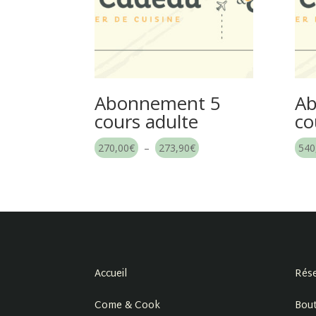
Abonnement 5
Ab
cours adulte
co
Plage
270,00
€
–
273,90
€
540
de
prix :
270,00€
à
273,90€
Accueil
Rése
Come & Cook
Bout