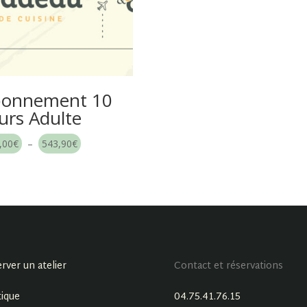
onnement 10
urs Adulte
Plage
,00
€
–
543,90
€
de
prix :
540,00€
à
543,90€
rver un atelier
Contact et réservations
ique
04.75.41.76.15