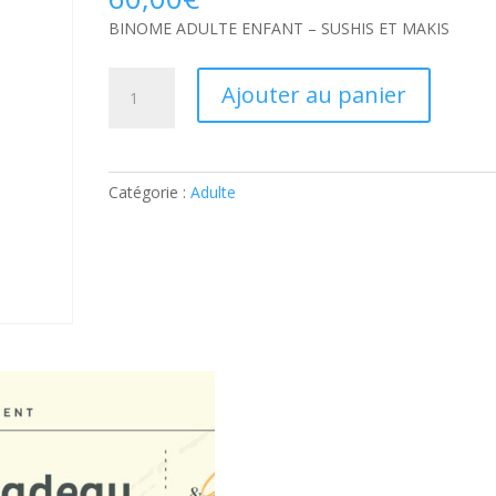
BINOME ADULTE ENFANT – SUSHIS ET MAKIS
quantité
Ajouter au panier
de
BINOME
ADULTE
ENFANT
Catégorie :
Adulte
–
SUSHIS
ET
MAKIS:
Ticket