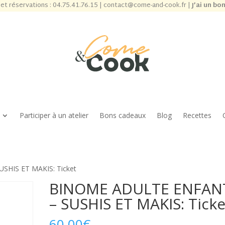
et réservations :
04.75.41.76.15
|
contact@come-and-cook.fr
|
J’ai un bo
Participer à un atelier
Bons cadeaux
Blog
Recettes
HIS ET MAKIS: Ticket
BINOME ADULTE ENFAN
– SUSHIS ET MAKIS: Ticke
60,00
€