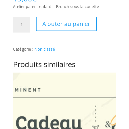
Atelier parent enfant – Brunch sous la couette
quantité
Ajouter au panier
de
Atelier
parent
enfant
Catégorie :
Non classé
–
Brunch
Produits similaires
sous
la
couette:
Part
supplémentaire