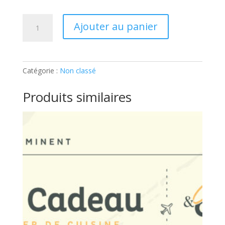
quantité
Ajouter au panier
de
ATELIER
ENFANTS
–
Catégorie :
Non classé
CRÊPES
PARTY:
Produits similaires
Ticket