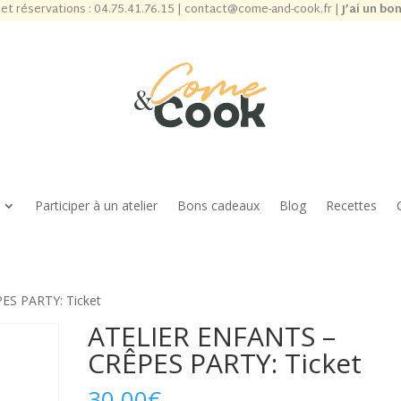
et réservations :
04.75.41.76.15
|
contact@come-and-cook.fr
|
J’ai un bo
Participer à un atelier
Bons cadeaux
Blog
Recettes
ES PARTY: Ticket
ATELIER ENFANTS –
CRÊPES PARTY: Ticket
30,00
€