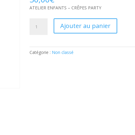
ATELIER ENFANTS – CRÊPES PARTY
quantité
Ajouter au panier
de
ATELIER
ENFANTS
–
Catégorie :
Non classé
CRÊPES
PARTY:
Ticket