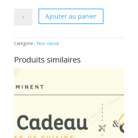
quantité
Ajouter au panier
de
ATELIER
ENFANT
:
Catégorie :
Non classé
VIVA
ITALIA:
Produits similaires
Ticket