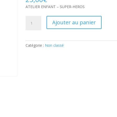
ATELIER ENFANT – SUPER-HEROS
quantité
Ajouter au panier
de
ATELIER
ENFANT
–
Catégorie :
Non classé
SUPER-
HEROS:
Ticket