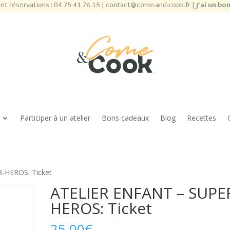
et réservations :
04.75.41.76.15
|
contact@come-and-cook.fr
|
J’ai un bo
Participer à un atelier
Bons cadeaux
Blog
Recettes
-HEROS: Ticket
ATELIER ENFANT – SUPE
HEROS: Ticket
25,00
€