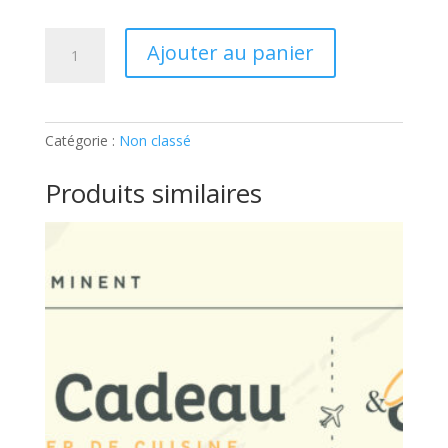
quantité
Ajouter au panier
de
Atelier
enfant
–
Catégorie :
Non classé
Pâtisserie
Licorne:
Produits similaires
Ticket