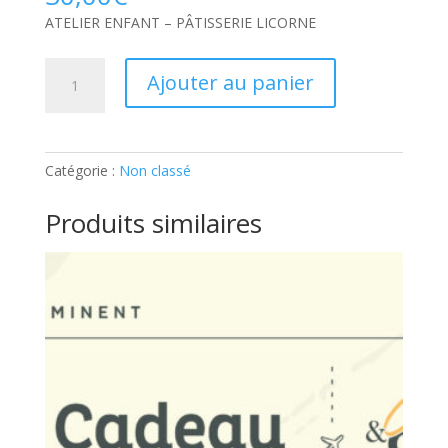
ATELIER ENFANT – PÂTISSERIE LICORNE
quantité
Ajouter au panier
de
ATELIER
ENFANT
–
Catégorie :
Non classé
PÂTISSERIE
LICORNE:
Produits similaires
Ticket