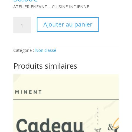
ATELIER ENFANT – CUISINE INDIENNE
quantité
Ajouter au panier
de
ATELIER
ENFANT
–
Catégorie :
Non classé
CUISINE
INDIENNE:
Produits similaires
Ticket