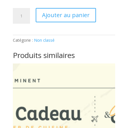
quantité
Ajouter au panier
de
ATELIER
ENFANT
–
Catégorie :
Non classé
APERITIF
ESTIVAL:
Produits similaires
Ticket