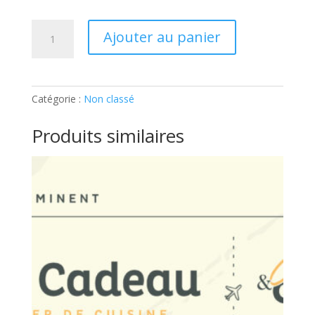
quantité
Ajouter au panier
de
ATELIER
ENFANT
–
Catégorie :
Non classé
100%
CUPCAKES:
Produits similaires
Ticket