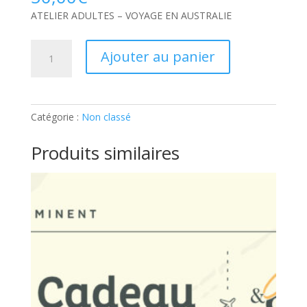
ATELIER ADULTES – VOYAGE EN AUSTRALIE
quantité
Ajouter au panier
de
ATELIER
ADULTES
–
Catégorie :
Non classé
VOYAGE
EN
Produits similaires
AUSTRALIE:
Ticket