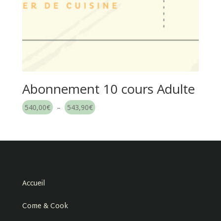
Abonnement 10 cours Adulte
Plage
540,00
€
–
543,90
€
de
prix :
540,00€
à
543,90€
Accueil
Come & Cook