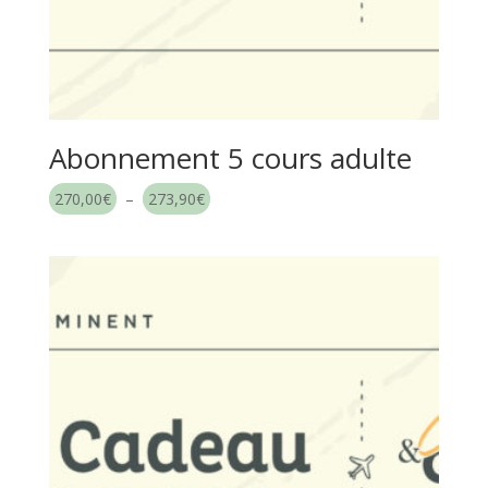
Abonnement 5 cours adulte
Plage
270,00
€
–
273,90
€
de
prix :
270,00€
à
273,90€