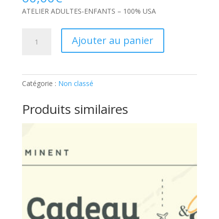
ATELIER ADULTES-ENFANTS – 100% USA
quantité
Ajouter au panier
de
ATELIER
ADULTES-
ENFANTS
Catégorie :
Non classé
–
100%
Produits similaires
USA:
Ticket