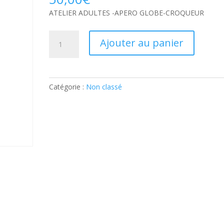
ATELIER ADULTES -APERO GLOBE-CROQUEUR
quantité
Ajouter au panier
de
ATELIER
ADULTES
-
Catégorie :
Non classé
APERO
GLOBE-
CROQUEUR:
Ticket