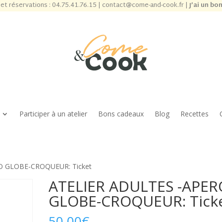
et réservations :
04.75.41.76.15
|
contact@come-and-cook.fr
|
J’ai un bo
Participer à un atelier
Bons cadeaux
Blog
Recettes
O GLOBE-CROQUEUR: Ticket
ATELIER ADULTES -APER
GLOBE-CROQUEUR: Tick
50,00
€