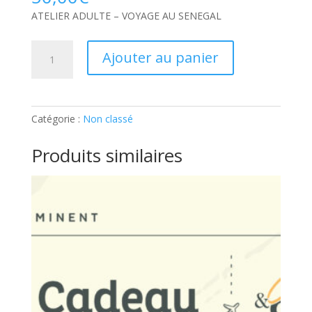
ATELIER ADULTE – VOYAGE AU SENEGAL
quantité
Ajouter au panier
de
ATELIER
ADULTE
–
Catégorie :
Non classé
VOYAGE
AU
Produits similaires
SENEGAL:
Ticket