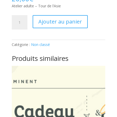
Atelier adulte – Tour de l’Asie
quantité
Ajouter au panier
de
Atelier
adulte
–
Catégorie :
Non classé
Tour
de
Produits similaires
l’Asie:
Part
supplémentaire