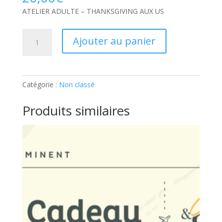
ATELIER ADULTE – THANKSGIVING AUX US
quantité
Ajouter au panier
de
ATELIER
ADULTE
–
Catégorie :
Non classé
THANKSGIVING
AUX
Produits similaires
US:
Part
supplémentaire