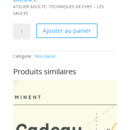
ATELIER ADULTE -TECHNIQUES DE CHEF – LES
SAUCES
quantité
Ajouter au panier
de
ATELIER
ADULTE
-
Catégorie :
Non classé
TECHNIQUES
DE
Produits similaires
CHEF
–
LES
SAUCES:
Ticket