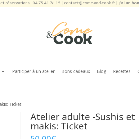
et réservations :
04.75.41.76.15
|
contact@come-and-cook.fr
|
J’ai un bo
Participer à un atelier
Bons cadeaux
Blog
Recettes
akis: Ticket
Atelier adulte -Sushis et
makis: Ticket
50,00
€