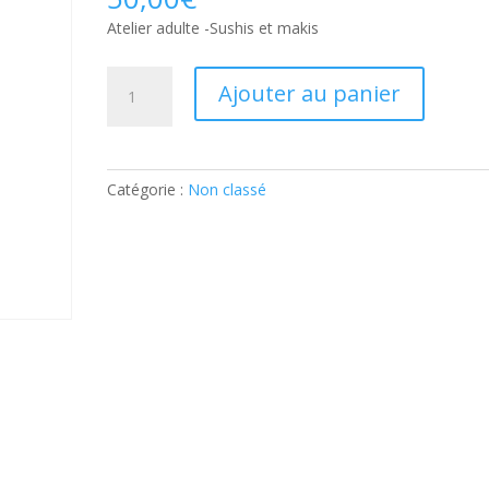
Atelier adulte -Sushis et makis
quantité
Ajouter au panier
de
Atelier
adulte
-
Catégorie :
Non classé
Sushis
et
makis:
Ticket