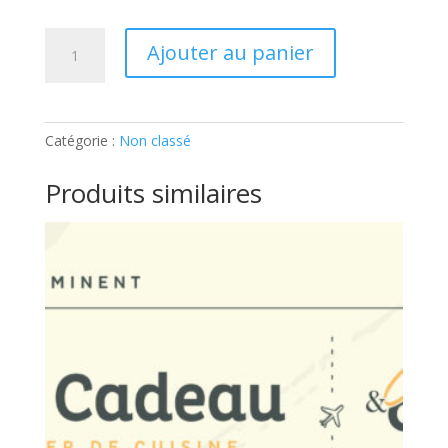
quantité
Ajouter au panier
de
ATELIER
ADULTE
–
Catégorie :
Non classé
SUSHIS
ET
Produits similaires
MAKIS:
Ticket