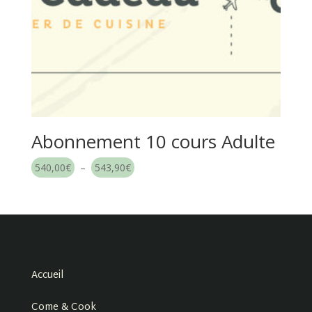
Abonnement 10 cours Adulte
Plage
540,00
€
–
543,90
€
de
prix :
540,00€
à
543,90€
Accueil
Come & Cook