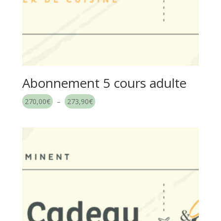
Abonnement 5 cours adulte
Plage
270,00
€
–
273,90
€
de
prix :
270,00€
à
273,90€