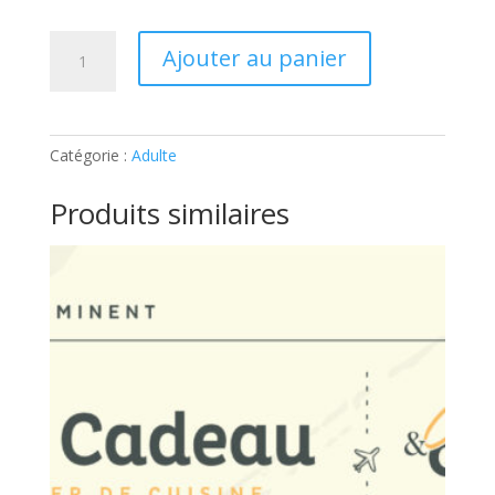
quantité
Ajouter au panier
de
ATELIER
ADULTE
–
Catégorie :
Adulte
SUSHIS
ET
Produits similaires
MAKIS:
Ticket