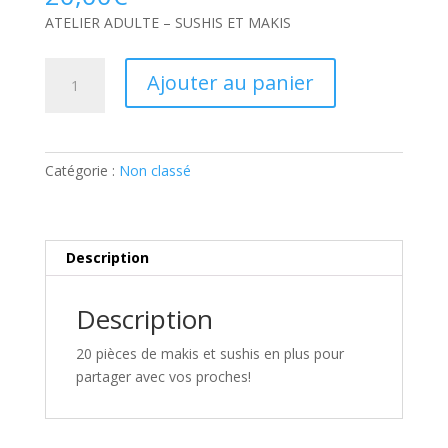
ATELIER ADULTE – SUSHIS ET MAKIS
quantité
Ajouter au panier
de
ATELIER
ADULTE
–
Catégorie :
Non classé
SUSHIS
ET
MAKIS:
Part
Description
supplémentaire
Description
20 pièces de makis et sushis en plus pour
partager avec vos proches!