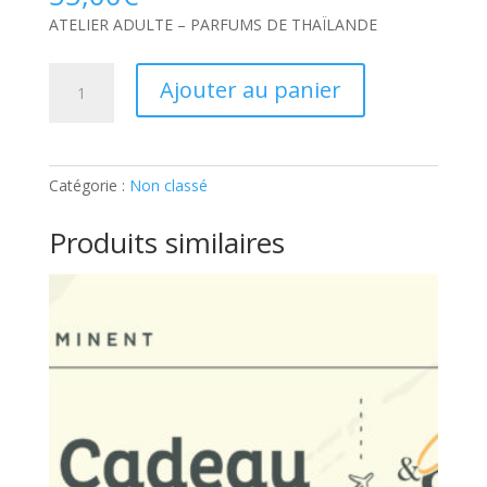
ATELIER ADULTE – PARFUMS DE THAÏLANDE
quantité
Ajouter au panier
de
ATELIER
ADULTE
–
Catégorie :
Non classé
PARFUMS
DE
Produits similaires
THAÏLANDE:
Ticket