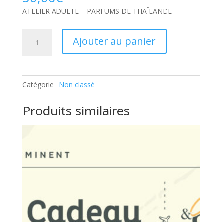
ATELIER ADULTE – PARFUMS DE THAÏLANDE
quantité
Ajouter au panier
de
ATELIER
ADULTE
–
Catégorie :
Non classé
PARFUMS
DE
Produits similaires
THAÏLANDE:
Ticket