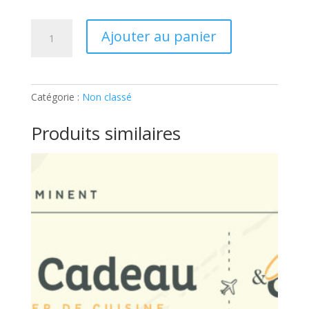
quantité
Ajouter au panier
de
ATELIER
ADULTE
–
Catégorie :
Non classé
ON
DIT
Produits similaires
CHEESE
!:
Ticket