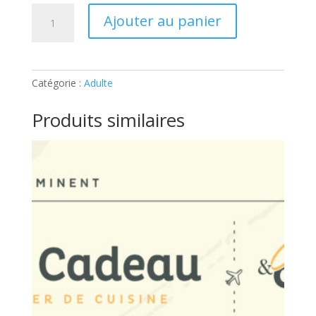
quantité
Ajouter au panier
de
ADULTE
–
MIGNARDISES:
Catégorie :
Adulte
Ticket
Produits similaires