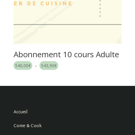
Abonnement 10 cours Adulte
Plage
540,00
€
–
543,90
€
de
prix :
540,00€
à
543,90€
Accueil
Come & Cook