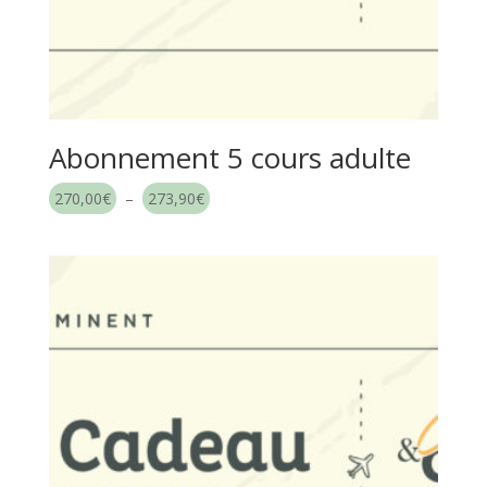
Abonnement 5 cours adulte
Plage
270,00
€
–
273,90
€
de
prix :
270,00€
à
273,90€