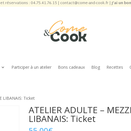
et réservations :
04.75.41.76.15
|
contact@come-and-cook.fr
|
J’ai un bo
Participer à un atelier
Bons cadeaux
Blog
Recettes
 LIBANAIS: Ticket
ATELIER ADULTE – MEZZ
LIBANAIS: Ticket
55,00
€