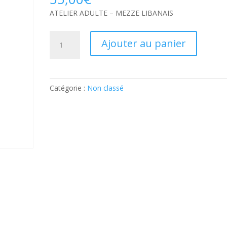
ATELIER ADULTE – MEZZE LIBANAIS
quantité
Ajouter au panier
de
ATELIER
ADULTE
–
Catégorie :
Non classé
MEZZE
LIBANAIS:
Ticket