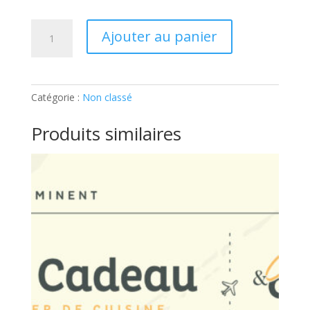
quantité
Ajouter au panier
de
ATELIER
ADULTE
–
Catégorie :
Non classé
MEZZE
LIBANAIS:
Produits similaires
Ticket