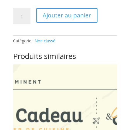
quantité
Ajouter au panier
de
ATELIER
ADULTE
–
Catégorie :
Non classé
MEZZE
LIBANAIS:
Produits similaires
Ticket