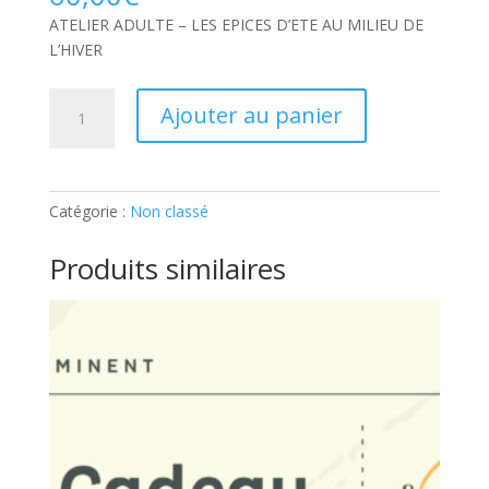
ATELIER ADULTE – LES EPICES D’ETE AU MILIEU DE
L’HIVER
quantité
Ajouter au panier
de
ATELIER
ADULTE
–
Catégorie :
Non classé
LES
EPICES
Produits similaires
D’ETE
AU
MILIEU
DE
L’HIVER:
Ticket