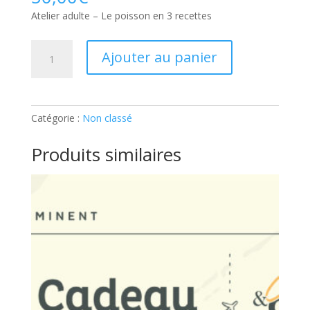
Atelier adulte – Le poisson en 3 recettes
quantité
Ajouter au panier
de
Atelier
adulte
–
Catégorie :
Non classé
Le
poisson
Produits similaires
en
3
recettes:
Ticket