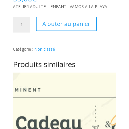
ATELIER ADULTE – ENFANT : VAMOS A LA PLAYA
quantité
Ajouter au panier
de
ATELIER
ADULTE
–
Catégorie :
Non classé
ENFANT
:
Produits similaires
VAMOS
A
LA
PLAYA:
Ticket