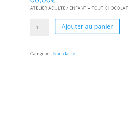
ATELIER ADULTE / ENFANT – TOUT CHOCOLAT
quantité
Ajouter au panier
de
ATELIER
ADULTE
/
Catégorie :
Non classé
ENFANT
–
TOUT
CHOCOLAT:
Ticket