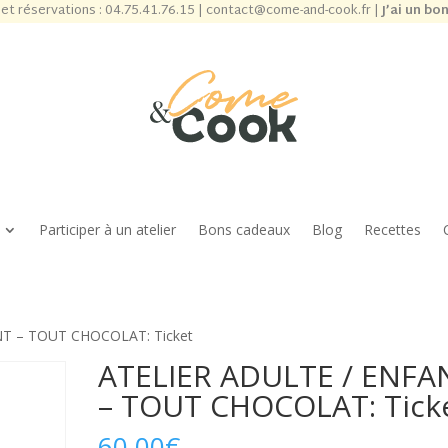
et réservations :
04.75.41.76.15
|
contact@come-and-cook.fr
|
J’ai un bo
Participer à un atelier
Bons cadeaux
Blog
Recettes
NT – TOUT CHOCOLAT: Ticket
ATELIER ADULTE / ENFA
– TOUT CHOCOLAT: Tick
60,00
€