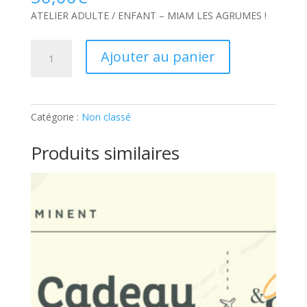
ATELIER ADULTE / ENFANT – MIAM LES AGRUMES !
quantité
Ajouter au panier
de
ATELIER
ADULTE
/
Catégorie :
Non classé
ENFANT
–
Produits similaires
MIAM
LES
AGRUMES
!:
Ticket