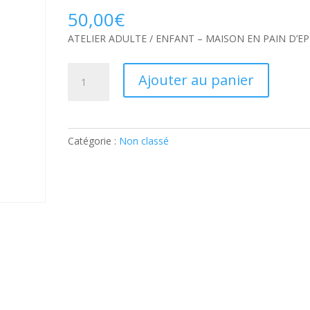
50,00
€
ATELIER ADULTE / ENFANT – MAISON EN PAIN D’EP
quantité
Ajouter au panier
de
ATELIER
ADULTE
/
Catégorie :
Non classé
ENFANT
–
MAISON
EN
PAIN
D’EPICES:
Ticket